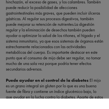
hinchazón, el exceso de gases, y los calambres. También
puede reducir la posibilidad de afecciones
gastrointestinales más graves, que pueden incluir úlceras
gástricas. Al regular sus procesos digestivos, también
puede mejorar su retención de nutrientes.La digestión
regular y la eliminación de desechos también pueden
ayudar a optimizar la salud de los riñones, el hígado y el
sistema inmunitario, ya que esos sistemas de órganos están
estrechamente relacionados con las actividades
metabólicas del cuerpo. Es importante destacar en este
punto que el consumo de mijo debe ser regular, no tomar
mucho de una sola vez porque podría tener efectos
secundarios adversos.
Puede ayudar en el control de la diabetes
El mijo
es un grano integral sin gluten por lo que es una buena
fuente de fibra y contiene un índice glucémico bajo, lo
que ayudar en la lucha contra la diabetes. Aparte de estos
beneficios, un estudio publicado en la revista
Frontiers in
Plant Science
cita al mijo como un componente dietético