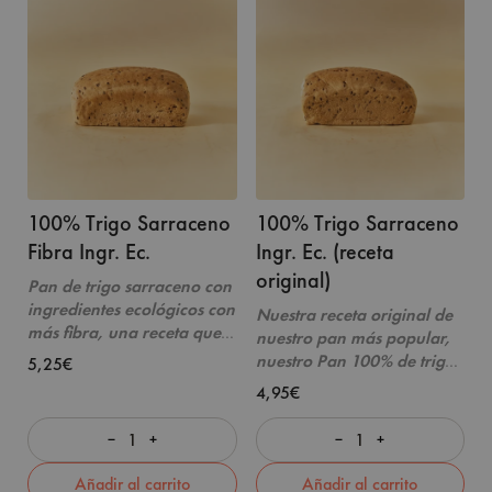
100% Trigo Sarraceno
100% Trigo Sarraceno
Fibra Ingr. Ec.
Ingr. Ec. (receta
original)
Pan de trigo sarraceno con
ingredientes ecológicos con
Nuestra receta original de
más fibra, una receta que
nuestro pan más popular,
lo hace más esponjoso y
nuestro Pan 100% de trigo
5,25€
permite rebanadas más
sarraceno ecológico.
4,95€
grandes.
Únicamente con
Únicamente con nuestra
nuestra harina de trigo
harina de trigo sarraceno
−
+
−
+
sarraceno sin gluten
Es
sin gluten
Es uno de
uno de nuestros
panes de
nuestros
panes de molde sin
Añadir al carrito
Añadir al carrito