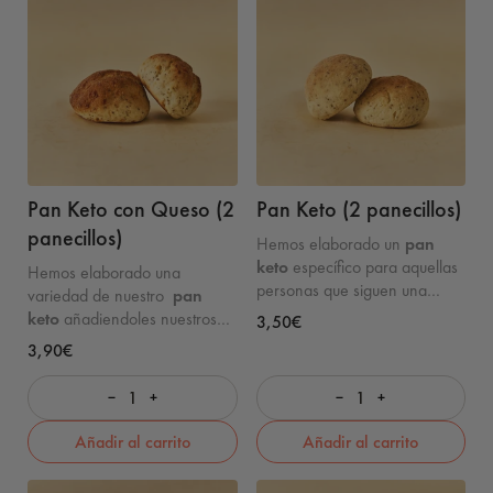
Pan Keto con Queso (2
Pan Keto (2 panecillos)
panecillos)
Hemos elaborado un
pan
keto
específico para aquellas
Hemos elaborado una
personas que siguen una
variedad de nuestro
pan
dieta keto
o
dieta
keto
añadiendoles nuestros
3,50€
cetogénica
que te puede
queso sin lactosa específico
3,90€
ayudar a quemar grasas de
para aquellas personas que
manera más eficaz.
Además,
siguen una
dieta keto
o
dieta
−
+
−
+
¡está buenísimo!
Una
dieta
cetogénica
que te puede
keto
se caracteriza por ser
ayudar a quemar grasas de
Añadir al carrito
Añadir al carrito
baja en carbohidratos, se
manera más eficaz dando
mantiene un consumo
lugar a nuestro KETO QUESO